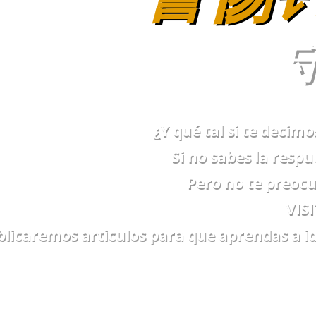
¿Y qué tal si te decim
Si no sabes la respu
Pero no te preocu
VIS
licaremos articulos para que aprendas a ide