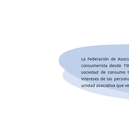
La Federación de Asoc
consumerista desde 19
sociedad de consumo ta
intereses de las person
unidad asociativa que v