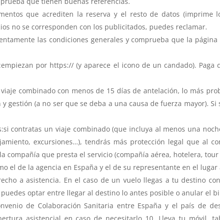
comprueba que tienen buenas referencias.
entos que acrediten la reserva y el resto de datos (imprime los
vicios no se corresponden con los publicitados, puedes reclamar.
atentamente las condiciones generales y comprueba que la página 
:empiezan por https:// (y aparece el icono de un candado). Paga 
n viaje combinado con menos de 15 días de antelación, lo más pr
 y gestión (a no ser que se deba a una causa de fuerza mayor). Si s
:si contratas un viaje combinado (que incluya al menos una noche
jamiento, excursiones…), tendrás más protección legal que al com
la compañía que presta el servicio (compañía aérea, hotelera, tour 
 el de la agencia en España y el de su representante en el lugar a
recho a asistencia. En el caso de un vuelo llegas a tu destino c
puedes optar entre llegar al destino lo antes posible o anular el bi
Convenio de Colaboración Sanitaria entre España y el país de de
ertura asistencial en caso de necesitarlo 10. Lleva tu móvil, 