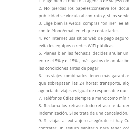
Elige bien el hotel o la agencia de viajes:
No pierdas los papeles:conserva los docum
publicidad se vincula al contrato y, si los ser
Elige bien la web:si compras “online” lee 
con teléfono/email en el que contactarles.
Por Internet usa sitios web de pago seguro
evita los equipos o redes WiFi públicas.
Planea bien las fechas:si decides anular u
entre el 5% y el 15% , más gastos de anulación
las condiciones antes de pagar.
Los viajes combinados tienen más garantías
que sobrepasen las 24 horas: transporte, alo
agencia de viajes es igual de responsable que 
Teléfonos útiles siempre a mano:como mínimo
Reclama los retrasos:todo retraso te da de
indemnización. Si se trata de una cancelación, 
Si viajas al extranjero asegúrate si hay 
contratar un seguro sanitario para tener cob