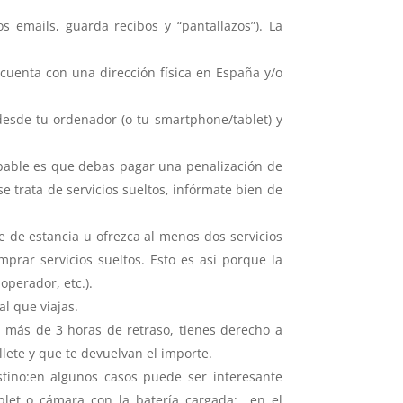
 emails, guarda recibos y “pantallazos”). La
cuenta con una dirección física en España y/o
desde tu ordenador (o tu smartphone/tablet) y
obable es que debas pagar una penalización de
e trata de servicios sueltos, infórmate bien de
 de estancia u ofrezca al menos dos servicios
prar servicios sueltos. Esto es así porque la
operador, etc.).
l que viajas.
on más de 3 horas de retraso, tienes derecho a
llete y que te devuelvan el importe.
stino:en algunos casos puede ser interesante
tablet o cámara con la batería cargada: en el