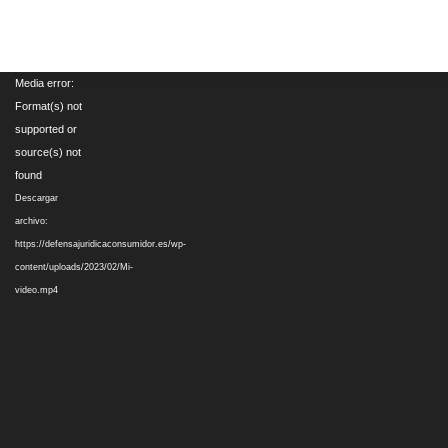
Reproductor
Media error:
de
Format(s) not
vídeo
supported or
source(s) not
found
Descargar
archivo:
https://defensajuridicaconsumidor.es/wp-
content/uploads/2023/02/Mi-
video.mp4