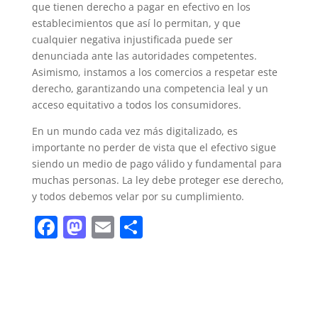
que tienen derecho a pagar en efectivo en los
establecimientos que así lo permitan, y que
cualquier negativa injustificada puede ser
denunciada ante las autoridades competentes.
Asimismo, instamos a los comercios a respetar este
derecho, garantizando una competencia leal y un
acceso equitativo a todos los consumidores.
En un mundo cada vez más digitalizado, es
importante no perder de vista que el efectivo sigue
siendo un medio de pago válido y fundamental para
muchas personas. La ley debe proteger ese derecho,
y todos debemos velar por su cumplimiento.
F
M
E
C
a
a
m
o
c
st
ai
m
e
o
l
p
b
d
ar