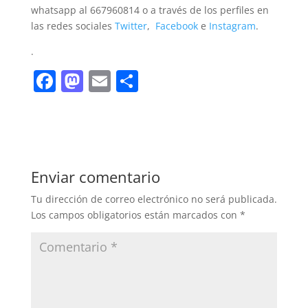
whatsapp al 667960814 o a través de los perfiles en
las redes sociales
Twitter
,
Facebook
e
Instagram
.
.
F
M
E
C
a
a
m
o
c
st
ai
m
e
o
l
p
b
d
ar
Enviar comentario
o
o
tir
Tu dirección de correo electrónico no será publicada.
o
n
Los campos obligatorios están marcados con
*
k