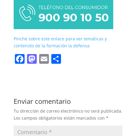
Pinche sobre este enlace para ver temáticas y
contenido de la formación la defensa
F
M
E
C
a
a
m
o
c
st
ai
m
e
o
l
p
b
d
ar
Enviar comentario
o
o
tir
Tu dirección de correo electrónico no será publicada.
o
n
Los campos obligatorios están marcados con
*
k