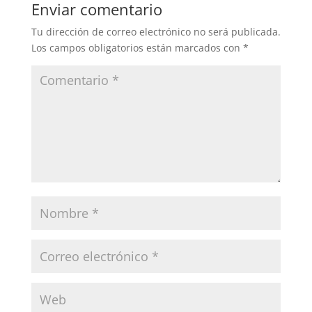
b
d
ar
Enviar comentario
o
o
tir
Tu dirección de correo electrónico no será publicada.
o
n
Los campos obligatorios están marcados con
*
k