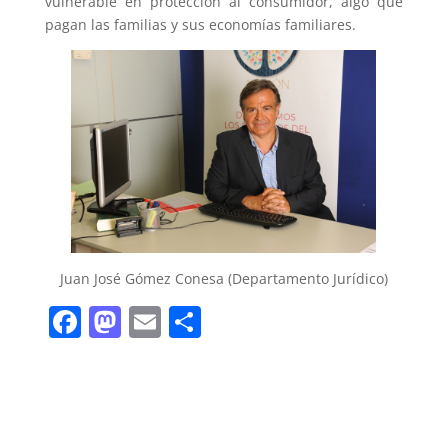
vulnerable en protección al consumidor, algo que
pagan las familias y sus economías familiares.
Juan José Gómez Conesa (Departamento Jurídico)
F
M
E
C
a
a
m
o
c
st
ai
m
e
o
l
p