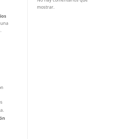
mostrar.
rios
e una
.
ón
os
a.
ión