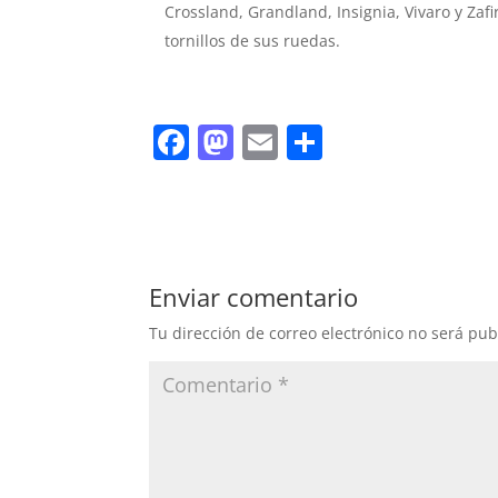
Crossland, Grandland, Insignia, Vivaro y Zaf
tornillos de sus ruedas.
F
M
E
C
a
a
m
o
c
st
ai
m
e
o
l
p
b
d
ar
Enviar comentario
o
o
tir
Tu dirección de correo electrónico no será pub
o
n
k