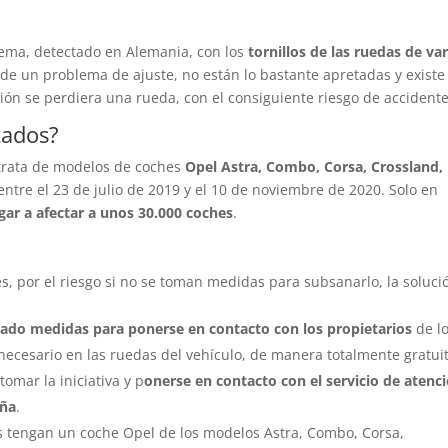
ema, detectado en Alemania, con los
tornillos de las ruedas de va
a de un problema de ajuste, no están lo bastante apretadas y exist
ión se perdiera una rueda, con el consiguiente riesgo de accidente
tados?
 trata de modelos de
coches
Opel Astra, Combo, Corsa, Crossland,
ntre el 23 de julio de 2019 y el 10 de noviembre de 2020. Solo en
egar a afectar a unos 30.000 coches
.
s, por el riesgo si no se toman medidas para subsanarlo, la soluci
iciado medidas para ponerse en contacto con los propietarios
de l
necesario en las ruedas del vehículo, de manera totalmente gratuit
tomar la iniciativa y p
onerse en contacto con el servicio de atenc
aña
.
 tengan un coche Opel de los modelos Astra, Combo, Corsa,