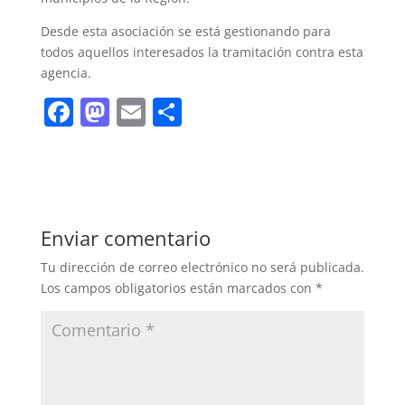
Desde esta asociación se está gestionando para
todos aquellos interesados la tramitación contra esta
agencia.
F
M
E
C
a
a
m
o
c
st
ai
m
e
o
l
p
b
d
ar
Enviar comentario
o
o
tir
Tu dirección de correo electrónico no será publicada.
o
n
Los campos obligatorios están marcados con
*
k