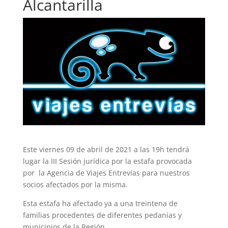
Alcantarilla
Este viernes 09 de abril de 2021 a las 19h tendrá
lugar la III Sesión jurídica por la estafa provocada
por la Agencia de Viajes Entrevías para nuestros
socios afectados por la misma.
Esta estafa ha afectado ya a una treintena de
familias procedentes de diferentes pedanías y
municipios de la Región.