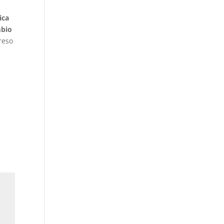
ica
mbio
reso