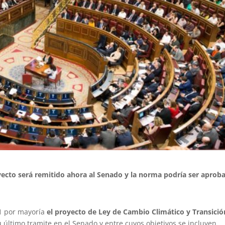
yecto será remitido ahora al Senado y la norma podría ser aprob
21 por mayoría
el proyecto de Ley de Cambio Climático y Transició
último tramite en el Senado y entre cuyos objetivos se incluyen