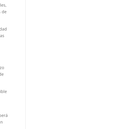
les,
s de
idad
las
azo
 de
ible
eberá
an