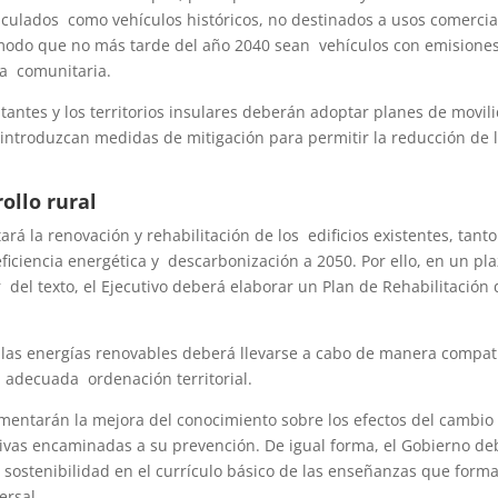
riculados como vehículos históricos, no destinados a usos comercia
odo que no más tarde del año 2040 sean vehículos con emisione
va comunitaria.
antes y los territorios insulares deberán adoptar planes de movil
introduzcan medidas de mitigación para permitir la reducción de 
rollo rural
 la renovación y rehabilitación de los edificios existentes, tanto
eficiencia energética y descarbonización a 2050. Por ello, en un pl
r del texto, el Ejecutivo deberá elaborar un Plan de Rehabilitación
de las energías renovables deberá llevarse a cabo de manera compat
a adecuada ordenación territorial.
fomentarán la mejora del conocimiento sobre los efectos del cambio
iativas encaminadas a su prevención. De igual forma, el Gobierno d
la sostenibilidad en el currículo básico de las enseñanzas que form
ersal.