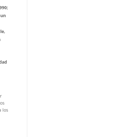
990;
 un
le,
n
idad
r
sos
 los