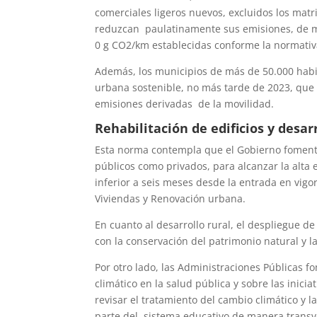
comerciales ligeros nuevos, excluidos los mat
reduzcan paulatinamente sus emisiones, de m
0 g CO2/km establecidas conforme la normati
Además, los municipios de más de 50.000 habit
urbana sostenible, no más tarde de 2023, que 
emisiones derivadas de la movilidad.
Rehabilitación de edificios y desar
Esta norma contempla que el Gobierno fomentará
públicos como privados, para alcanzar la alta 
inferior a seis meses desde la entrada en vigo
Viviendas y Renovación urbana.
En cuanto al desarrollo rural, el despliegue 
con la conservación del patrimonio natural y l
Por otro lado, las Administraciones Públicas 
climático en la salud pública y sobre las inic
revisar el tratamiento del cambio climático y 
parte del sistema educativo de manera transv