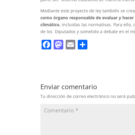
Mediante este proyecto de ley también se crea
como órgano responsable de evaluar y hacer 
climático,
incluidas las normativas. Para ello
de los Diputados y sometido a debate en el mi
F
M
E
C
a
a
m
o
c
st
ai
m
e
o
l
p
b
d
ar
Enviar comentario
o
o
tir
Tu dirección de correo electrónico no será pub
o
n
k