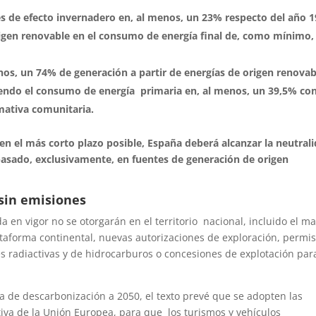
s de efecto invernadero en, al menos, un 23% respecto del año 1
rigen renovable en el consumo de energía final de, como mínimo,
nos, un 74% de generación a partir de energías de origen renovab
uyendo el consumo de energía primaria en, al menos, un 39,5% co
rmativa comunitaria.
en el más corto plazo posible, España deberá alcanzar la neutral
 basado, exclusivamente, en fuentes de generación de origen
 sin emisiones
a en vigor no se otorgarán en el territorio nacional, incluido el ma
plataforma continental, nuevas autorizaciones de exploración, permi
s radiactivas y de hidrocarburos o concesiones de explotación para
gia de descarbonización a 2050, el texto prevé que se adopten las
iva de la Unión Europea, para que los turismos y vehículos