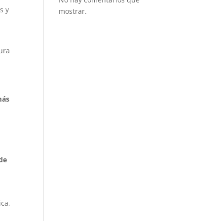
s y
mostrar.
ura
más
e
 de
ica,