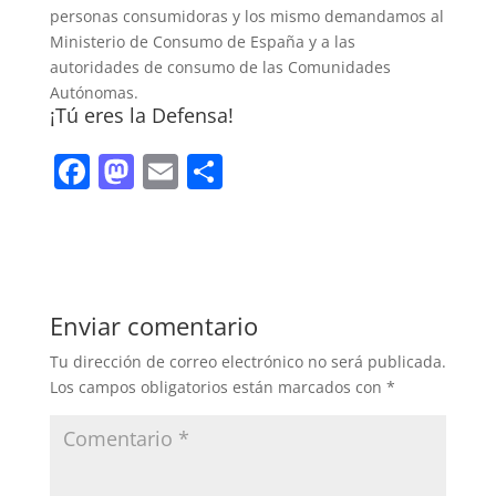
personas consumidoras y los mismo demandamos al
Ministerio de Consumo de España y a las
autoridades de consumo de las Comunidades
Autónomas.
¡Tú eres la Defensa!
F
M
E
C
a
a
m
o
c
st
ai
m
e
o
l
p
b
d
ar
Enviar comentario
o
o
tir
Tu dirección de correo electrónico no será publicada.
o
n
Los campos obligatorios están marcados con
*
k