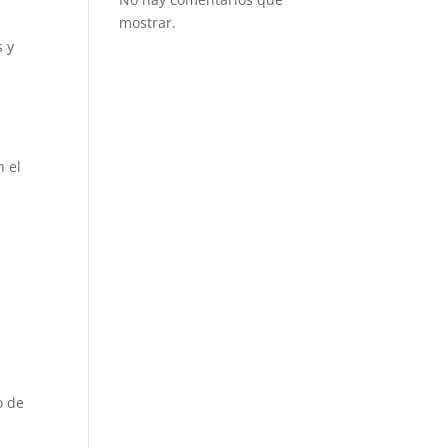
mostrar.
s y
n el
o de