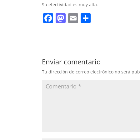
Su efectividad es muy alta.
F
M
E
C
a
a
m
o
c
st
ai
m
e
o
l
p
b
d
ar
Enviar comentario
o
o
tir
Tu dirección de correo electrónico no será pub
o
n
k