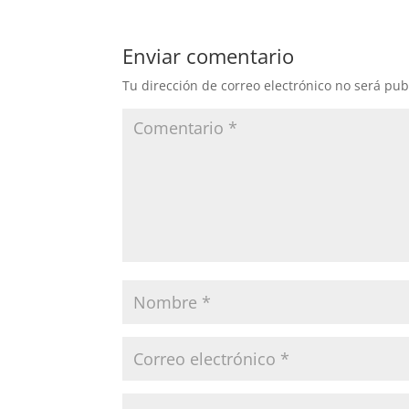
e
o
l
p
b
d
ar
Enviar comentario
o
o
tir
Tu dirección de correo electrónico no será pub
o
n
k