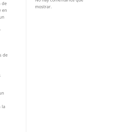
n de
mostrar.
e en
 un
r
s de
s
 un
 la