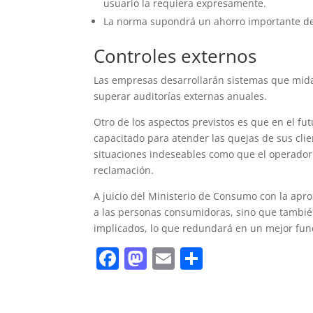
usuario la requiera expresamente.
La norma supondrá un ahorro importante de
Controles externos
Las empresas desarrollarán sistemas que midan
superar auditorías externas anuales.
Otro de los aspectos previstos es que en el 
capacitado para atender las quejas de sus clien
situaciones indeseables como que el operador 
reclamación.
A juicio del Ministerio de Consumo con la apro
a las personas consumidoras, sino que también
implicados, lo que redundará en un mejor fu
F
M
E
C
a
a
m
o
c
st
ai
m