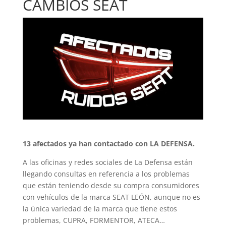
CAMBIOS SEAT
13 afectados ya han contactado con LA DEFENSA.
A las oficinas y redes sociales de La Defensa están
llegando consultas en referencia a los problemas
que están teniendo desde su compra consumidores
con vehículos de la marca SEAT LEÓN, aunque no es
la única variedad de la marca que tiene estos
problemas, CUPRA, FORMENTOR, ATECA…