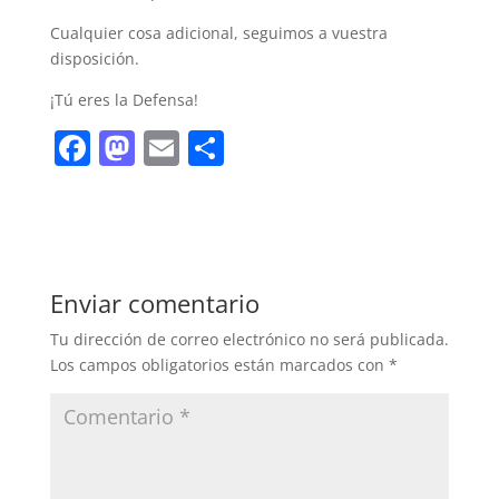
Cualquier cosa adicional, seguimos a vuestra
disposición.
¡Tú eres la Defensa!
F
M
E
C
a
a
m
o
c
st
ai
m
e
o
l
p
b
d
ar
Enviar comentario
o
o
tir
Tu dirección de correo electrónico no será publicada.
o
n
Los campos obligatorios están marcados con
*
k