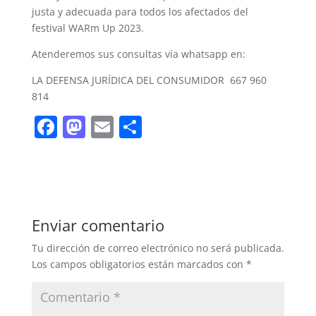
justa y adecuada para todos los afectados del
festival WARm Up 2023.
Atenderemos sus consultas vía whatsapp en:
LA DEFENSA JURÍDICA DEL CONSUMIDOR 667 960
814
F
M
E
C
a
a
m
o
c
st
ai
m
e
o
l
p
b
d
ar
Enviar comentario
o
o
tir
Tu dirección de correo electrónico no será publicada.
o
n
Los campos obligatorios están marcados con
*
k