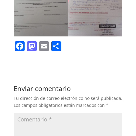
F
M
E
C
a
a
m
o
c
st
ai
m
e
o
l
p
b
d
ar
Enviar comentario
o
o
tir
Tu dirección de correo electrónico no será publicada.
o
n
Los campos obligatorios están marcados con
*
k