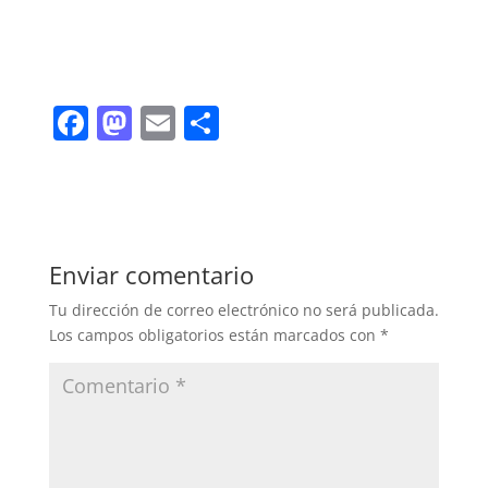
F
M
E
C
a
a
m
o
c
st
ai
m
e
o
l
p
b
d
ar
Enviar comentario
o
o
tir
Tu dirección de correo electrónico no será publicada.
o
n
Los campos obligatorios están marcados con
*
k