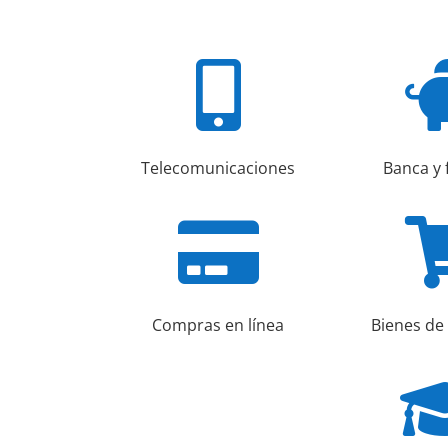
Descargar
archivo:
https://defensajuridicaconsumidor.es/wp-

content/uploads/2023/02/Mi-
video.mp4
Telecomunicaciones
Banca y 
00:00

Utiliza las teclas de flecha arriba/abajo para aumentar o dismin
Compras en línea
Bienes d