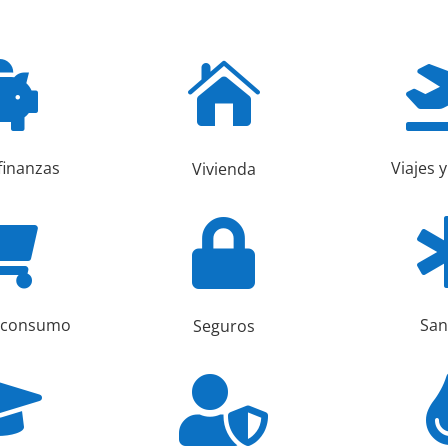


finanzas
Viajes 
Vivienda


uir el volumen.
e consumo
San
Seguros

