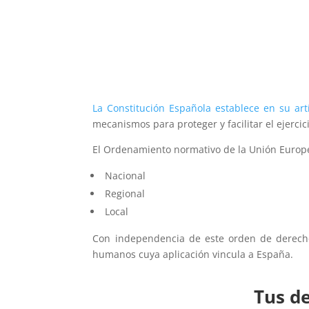
La Constitución Española establece en su art
mecanismos para proteger y facilitar el ejercic
El Ordenamiento normativo de la Unión Europe
Nacional
Regional
Local
Media error:
Con independencia de este orden de derecho
Format(s) not
humanos cuya aplicación vincula a España.
supported or
source(s) not
Tus de
found